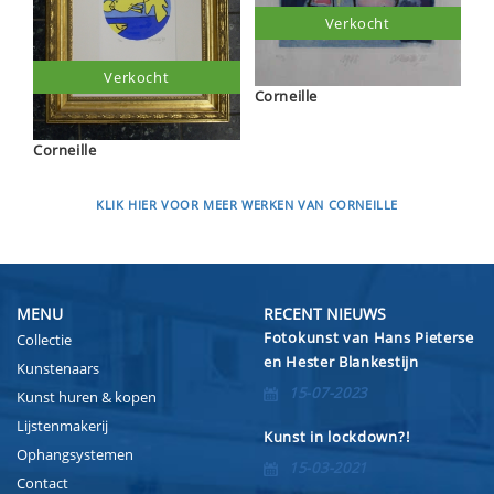
Verkocht
Verkocht
Corneille
Corneille
KLIK HIER VOOR MEER WERKEN VAN CORNEILLE
MENU
RECENT NIEUWS
Fotokunst van Hans Pieterse
Collectie
en Hester Blankestijn
Kunstenaars
15-07-2023
Kunst huren & kopen
Lijstenmakerij
Kunst in lockdown?!
Ophangsystemen
15-03-2021
Contact