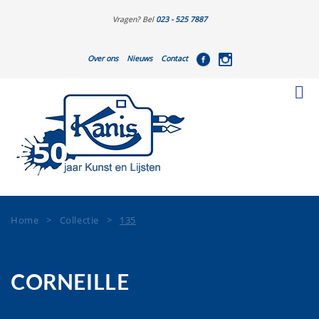
Vragen? Bel
023 - 525 7887
Over ons
Nieuws
Contact
Home
>
Collectie
>
135
CORNEILLE