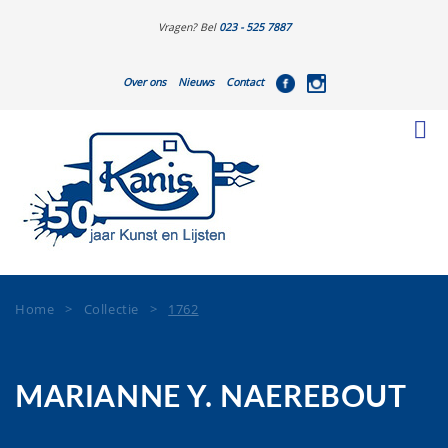
Vragen? Bel
023 - 525 7887
Over ons
Nieuws
Contact
Home
>
Collectie
>
1762
MARIANNE Y. NAEREBOUT