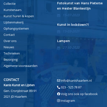
Fotokunst van Hans Pieterse
Collectie
en Hester Blankestijn
Kunstenaars
15-07-2023
Kunst huren & kopen
Lijstenmakerij
Kunst in lockdown?!
Ophangsystemen
15-03-2021
Contact
Over ons
Lampen
Nieuws
27-10-2020
Technieken
Bezorging
Algemene voorwaarden
CONTACT
info@kanishaarlem.nl
Kanis Kunst en Lijsten
023 - 525 78 87
Gen. Cronjéstraat 89-91
Volg ons ook op facebook
2021 JD Haarlem
Instagram