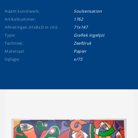
Naam kunstwerk:
Soulsensation
Artikelnummer:
1762
Afmetingen (HxBxD in cm):
71x147
Type:
Grafiek ingelijst
Techniek:
Zeefdruk
Materiaal:
Papier
Oplage:
x/75