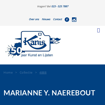
Vragen? Bel
023 - 525 7887
Over ons
Nieuws
Contact
Home
>
Collectie
>
4888
MARIANNE Y. NAEREBOUT