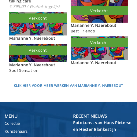
taking care
€ 795,00 / Grafiek ingelijst
Verkocht
Verkocht
Marianne Y. Naerebout
Best Friends
Marianne Y. Naerebout
Verkocht
Verkocht
Marianne Y. Naerebout
Marianne Y. Naerebout
Soul Sensation
KLIK HIER VOOR MEER WERKEN VAN MARIANNE Y. NAEREBOUT
MENU
RECENT NIEUWS
Fotokunst van Hans Pieterse
Collectie
en Hester Blankestijn
Kunstenaars