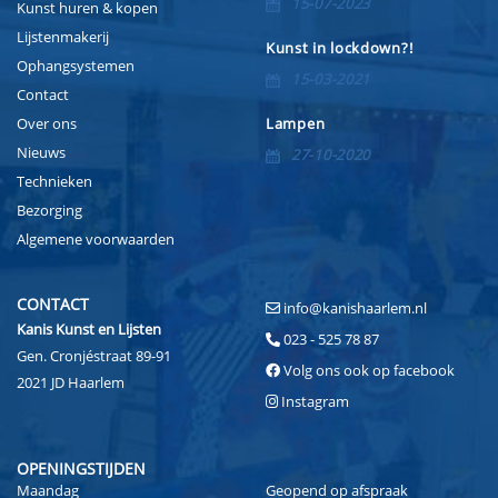
15-07-2023
Kunst huren & kopen
Lijstenmakerij
Kunst in lockdown?!
Ophangsystemen
15-03-2021
Contact
Over ons
Lampen
Nieuws
27-10-2020
Technieken
Bezorging
Algemene voorwaarden
CONTACT
info@kanishaarlem.nl
Kanis Kunst en Lijsten
023 - 525 78 87
Gen. Cronjéstraat 89-91
Volg ons ook op facebook
2021 JD Haarlem
Instagram
OPENINGSTIJDEN
Maandag
Geopend op afspraak