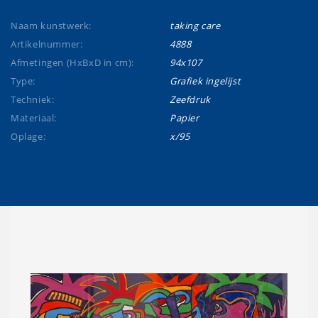
Naam kunstwerk:
taking care
Artikelnummer:
4888
Afmetingen (HxBxD in cm):
94x107
Type:
Grafiek ingelijst
Techniek:
Zeefdruk
Materiaal:
Papier
Oplage:
x/95