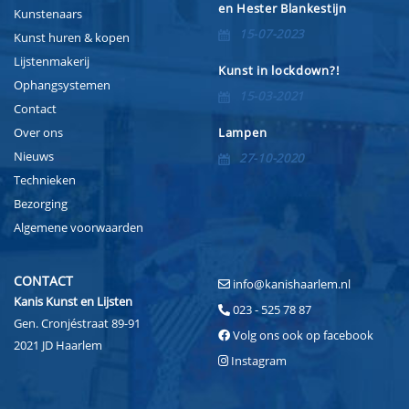
en Hester Blankestijn
Kunstenaars
15-07-2023
Kunst huren & kopen
Lijstenmakerij
Kunst in lockdown?!
Ophangsystemen
15-03-2021
Contact
Over ons
Lampen
Nieuws
27-10-2020
Technieken
Bezorging
Algemene voorwaarden
CONTACT
info@kanishaarlem.nl
Kanis Kunst en Lijsten
023 - 525 78 87
Gen. Cronjéstraat 89-91
Volg ons ook op facebook
2021 JD Haarlem
Instagram