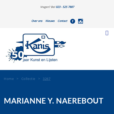
Vragen? Bel
023 - 525 7887
Over ons
Nieuws
Contact
Home
>
Collectie
>
3267
MARIANNE Y. NAEREBOUT