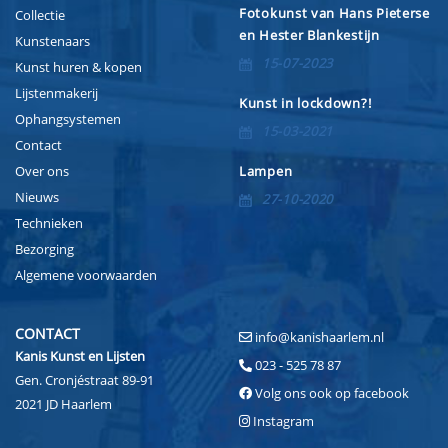
Fotokunst van Hans Pieterse
Collectie
en Hester Blankestijn
Kunstenaars
15-07-2023
Kunst huren & kopen
Lijstenmakerij
Kunst in lockdown?!
Ophangsystemen
15-03-2021
Contact
Over ons
Lampen
Nieuws
27-10-2020
Technieken
Bezorging
Algemene voorwaarden
CONTACT
info@kanishaarlem.nl
Kanis Kunst en Lijsten
023 - 525 78 87
Gen. Cronjéstraat 89-91
Volg ons ook op facebook
2021 JD Haarlem
Instagram