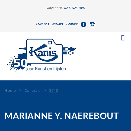
Vragen? Bel
023 - 525 7887
Over ons
Nieuws
Contact
Home
>
Collectie
>
3748
MARIANNE Y. NAEREBOUT