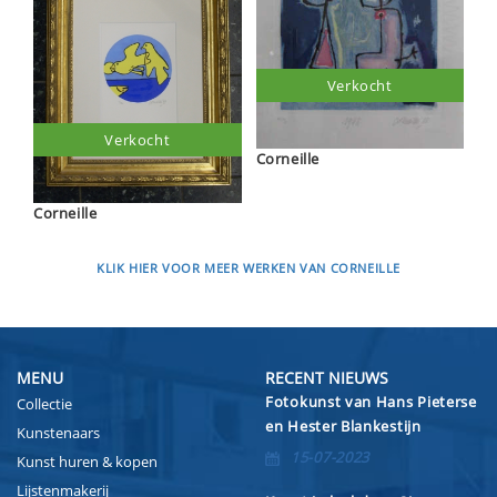
Verkocht
Verkocht
Corneille
Corneille
KLIK HIER VOOR MEER WERKEN VAN CORNEILLE
MENU
RECENT NIEUWS
Fotokunst van Hans Pieterse
Collectie
en Hester Blankestijn
Kunstenaars
15-07-2023
Kunst huren & kopen
Lijstenmakerij