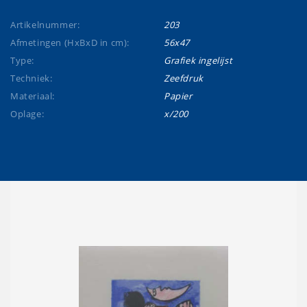
Artikelnummer:
203
Afmetingen (HxBxD in cm):
56x47
Type:
Grafiek ingelijst
Techniek:
Zeefdruk
Materiaal:
Papier
Oplage:
x/200