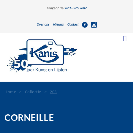
Vragen? Bel
023 - 525 7887
Over ons
Nieuws
Contact
Home
>
Collectie
>
203
CORNEILLE