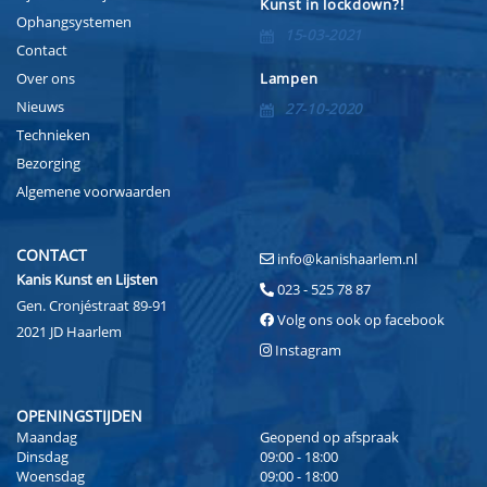
Kunst in lockdown?!
Ophangsystemen
15-03-2021
Contact
Over ons
Lampen
Nieuws
27-10-2020
Technieken
Bezorging
Algemene voorwaarden
CONTACT
info@kanishaarlem.nl
Kanis Kunst en Lijsten
023 - 525 78 87
Gen. Cronjéstraat 89-91
Volg ons ook op facebook
2021 JD Haarlem
Instagram
OPENINGSTIJDEN
Maandag
Geopend op afspraak
Dinsdag
09:00 - 18:00
Woensdag
09:00 - 18:00