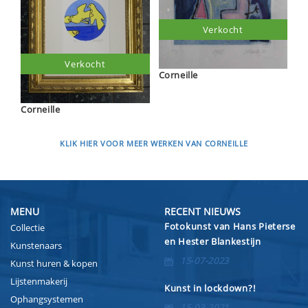
Verkocht
Verkocht
Corneille
Corneille
KLIK HIER VOOR MEER WERKEN VAN CORNEILLE
MENU
RECENT NIEUWS
Fotokunst van Hans Pieterse
Collectie
en Hester Blankestijn
Kunstenaars
15-07-2023
Kunst huren & kopen
Lijstenmakerij
Kunst in lockdown?!
Ophangsystemen
15-03-2021