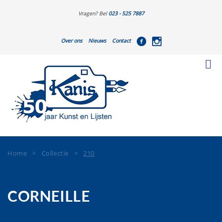
Vragen? Bel
023 - 525 7887
Over ons
Nieuws
Contact
Home
>
Collectie
>
210
CORNEILLE