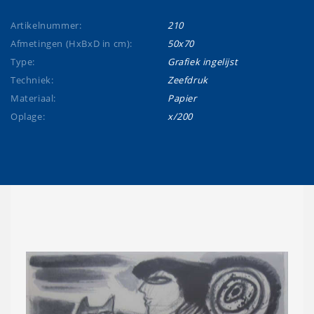
Artikelnummer:
210
Afmetingen (HxBxD in cm):
50x70
Type:
Grafiek ingelijst
Techniek:
Zeefdruk
Materiaal:
Papier
Oplage:
x/200