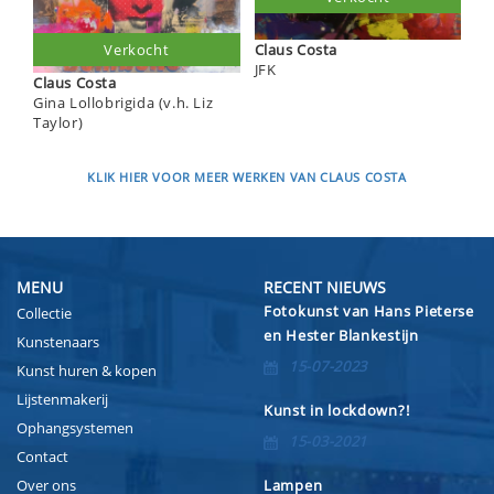
Claus Costa
Verkocht
JFK
Claus Costa
Gina Lollobrigida (v.h. Liz
Taylor)
KLIK HIER VOOR MEER WERKEN VAN CLAUS COSTA
MENU
RECENT NIEUWS
Fotokunst van Hans Pieterse
Collectie
en Hester Blankestijn
Kunstenaars
15-07-2023
Kunst huren & kopen
Lijstenmakerij
Kunst in lockdown?!
Ophangsystemen
15-03-2021
Contact
Over ons
Lampen