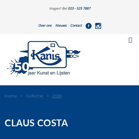
Vragen? Bel
023 - 525 7887
Over ons
Nieuws
Contact
Home
>
Collectie
>
2100
CLAUS COSTA