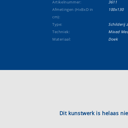
Artikelnummer:
3611
Afmetingen (HxBxD in
100x130
cm):
Type:
Schilderij 
Techniek:
Mixed Med
Materiaal:
Doek
Dit kunstwerk is helaas n