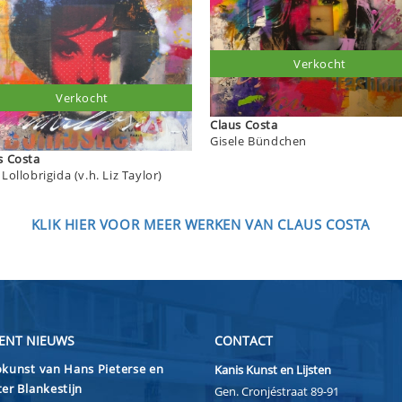
Verkocht
Verkocht
Claus Costa
Gisele Bündchen
Claus Costa
Gina Lollobrigida (v.h. Liz Taylor)
KLIK HIER VOOR MEER WERKEN VAN CLAUS COSTA
ENT NIEUWS
CONTACT
kunst van Hans Pieterse en
Kanis Kunst en Lijsten
er Blankestijn
Gen. Cronjéstraat 89-91