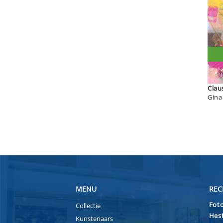
MENU
REC
Foto
Collectie
Hest
Kunstenaars