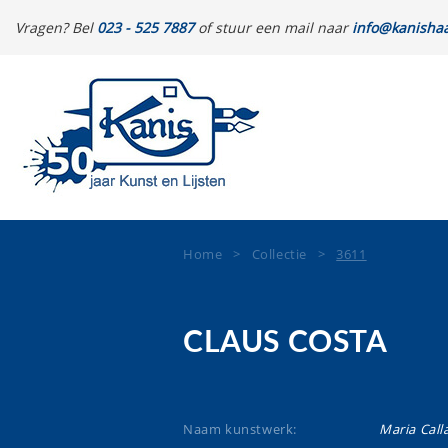
Vragen? Bel
023 - 525 7887
of stuur een mail naar
info@kanishaa
Home
>
Collectie
>
3611
CLAUS COSTA
Naam kunstwerk:
Maria Call