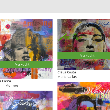
Verkocht
Verkocht
Claus Costa
Maria Callas
Claus Costa
lin Monroe