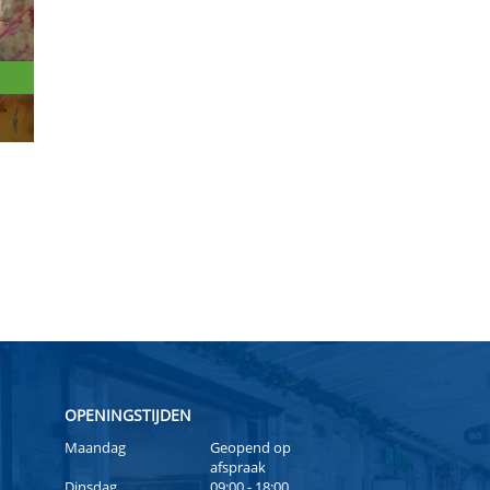
OPENINGSTIJDEN
Maandag
Geopend op
afspraak
Dinsdag
09:00 - 18:00