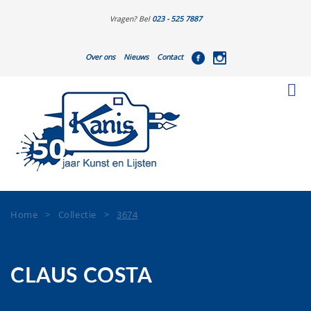
Vragen? Bel
023 - 525 7887
Over ons
Nieuws
Contact
Home
>
Collectie
>
3674
CLAUS COSTA