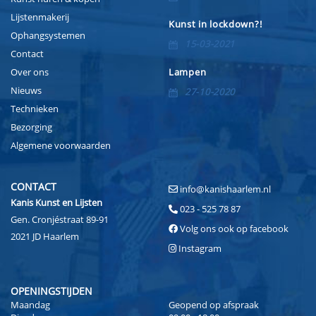
Lijstenmakerij
Kunst in lockdown?!
Ophangsystemen
15-03-2021
Contact
Over ons
Lampen
Nieuws
27-10-2020
Technieken
Bezorging
Algemene voorwaarden
CONTACT
info@kanishaarlem.nl
Kanis Kunst en Lijsten
023 - 525 78 87
Gen. Cronjéstraat 89-91
Volg ons ook op facebook
2021 JD Haarlem
Instagram
OPENINGSTIJDEN
Maandag
Geopend op afspraak