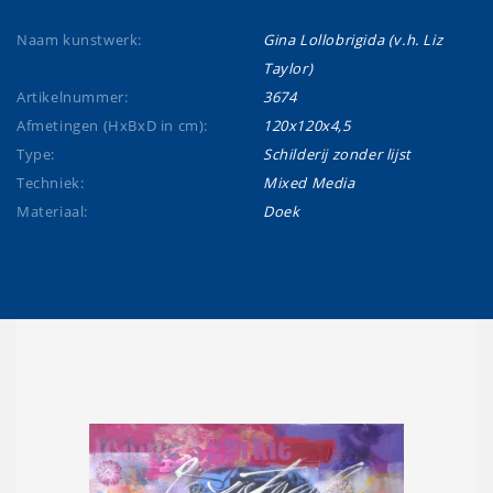
Naam kunstwerk:
Gina Lollobrigida (v.h. Liz
Taylor)
Artikelnummer:
3674
Afmetingen (HxBxD in cm):
120x120x4,5
Type:
Schilderij zonder lijst
Techniek:
Mixed Media
Materiaal:
Doek