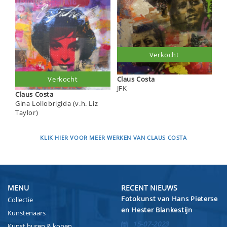
Verkocht
Claus Costa
Verkocht
JFK
Claus Costa
Gina Lollobrigida (v.h. Liz
Taylor)
KLIK HIER VOOR MEER WERKEN VAN CLAUS COSTA
MENU
RECENT NIEUWS
Fotokunst van Hans Pieterse
Collectie
en Hester Blankestijn
Kunstenaars
15-07-2023
Kunst huren & kopen