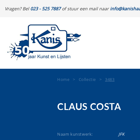
Vragen? Bel
023 - 525 7887
of stuur een mail naar
info@kanishaa
Home
>
Collectie
>
3483
CLAUS COSTA
Naam kunstwerk:
JFK