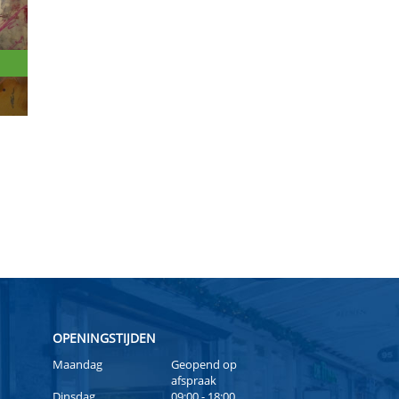
OPENINGSTIJDEN
Maandag
Geopend op
afspraak
Dinsdag
09:00 - 18:00