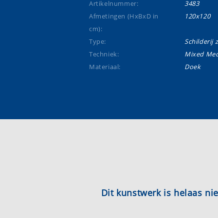
Artikelnummer:
3483
Afmetingen (HxBxD in
120x120
cm):
Type:
Schilderij 
Techniek:
Mixed Med
Materiaal:
Doek
Dit kunstwerk is helaas n