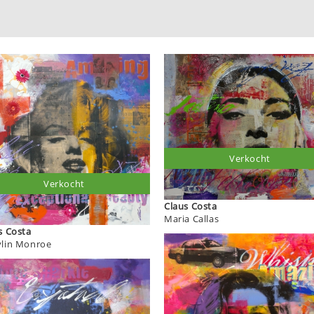
Verkocht
Verkocht
Claus Costa
Maria Callas
Claus Costa
lin Monroe