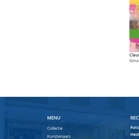
MENU
REC
Foto
Collectie
Hest
Kunstenaars