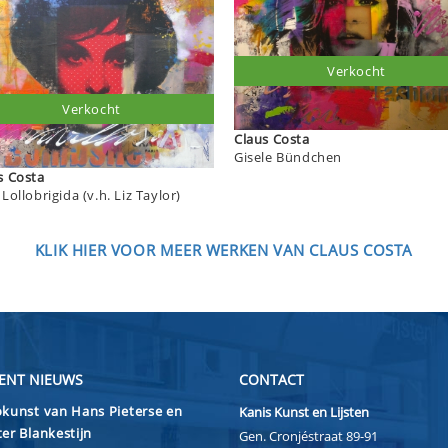
Verkocht
Verkocht
Claus Costa
Gisele Bündchen
Claus Costa
Gina Lollobrigida (v.h. Liz Taylor)
KLIK HIER VOOR MEER WERKEN VAN CLAUS COSTA
ENT NIEUWS
CONTACT
kunst van Hans Pieterse en
Kanis Kunst en Lijsten
er Blankestijn
Gen. Cronjéstraat 89-91