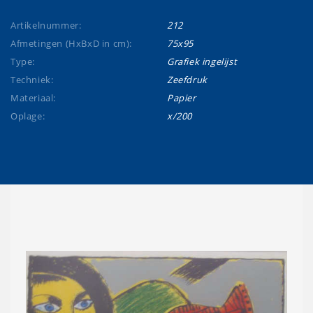
Artikelnummer:
212
Afmetingen (HxBxD in cm):
75x95
Type:
Grafiek ingelijst
Techniek:
Zeefdruk
Materiaal:
Papier
Oplage:
x/200