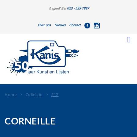
Vragen? Bel
023 - 525 7887
Over ons
Nieuws
Contact
Home
>
Collectie
>
212
CORNEILLE