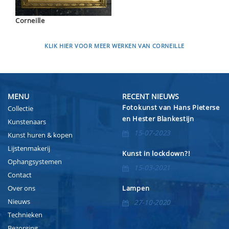
Corneille
KLIK HIER VOOR MEER WERKEN VAN CORNEILLE
MENU
RECENT NIEUWS
Fotokunst van Hans Pieterse
Collectie
en Hester Blankestijn
Kunstenaars
15-07-2023
Kunst huren & kopen
Lijstenmakerij
Kunst in lockdown?!
Ophangsystemen
15-03-2021
Contact
Over ons
Lampen
Nieuws
27-10-2020
Technieken
Bezorging