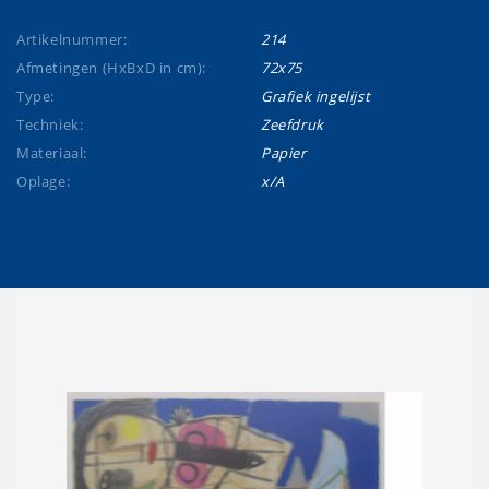
Artikelnummer:
214
Afmetingen (HxBxD in cm):
72x75
Type:
Grafiek ingelijst
Techniek:
Zeefdruk
Materiaal:
Papier
Oplage:
x/A