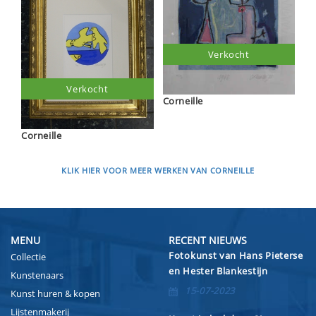
Verkocht
Verkocht
Corneille
Corneille
KLIK HIER VOOR MEER WERKEN VAN CORNEILLE
MENU
RECENT NIEUWS
Fotokunst van Hans Pieterse
Collectie
en Hester Blankestijn
Kunstenaars
15-07-2023
Kunst huren & kopen
Lijstenmakerij