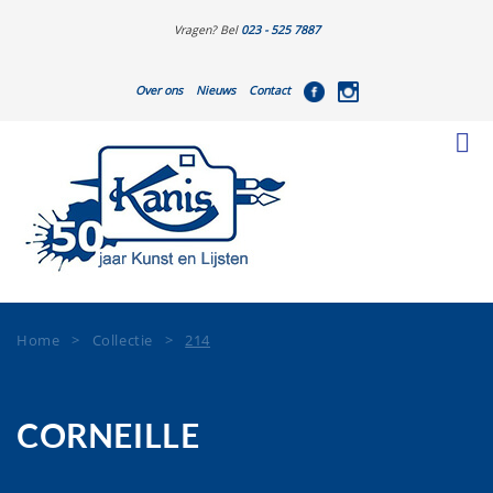
Vragen? Bel
023 - 525 7887
Over ons
Nieuws
Contact
Home
>
Collectie
>
214
CORNEILLE