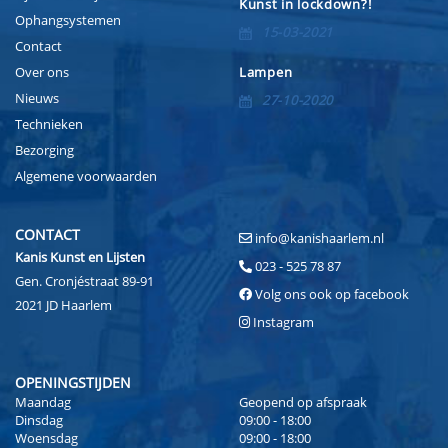
Kunst in lockdown?!
Ophangsystemen
15-03-2021
Contact
Over ons
Lampen
Nieuws
27-10-2020
Technieken
Bezorging
Algemene voorwaarden
CONTACT
info@kanishaarlem.nl
Kanis Kunst en Lijsten
023 - 525 78 87
Gen. Cronjéstraat 89-91
Volg ons ook op facebook
2021 JD Haarlem
Instagram
OPENINGSTIJDEN
Maandag
Geopend op afspraak
Dinsdag
09:00 - 18:00
Woensdag
09:00 - 18:00