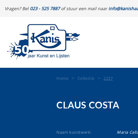
Vragen? Bel
023 - 525 7887
of stuur een mail naar
info@kanishaa
Home
>
Collectie
>
2237
CLAUS COSTA
Naam kunstwerk:
Maria Call