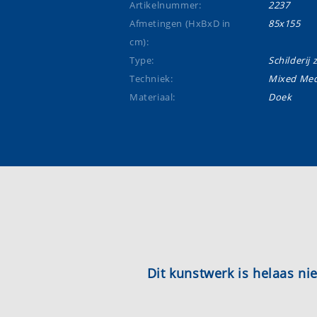
Artikelnummer:
2237
Afmetingen (HxBxD in
85x155
cm):
Type:
Schilderij 
Techniek:
Mixed Med
Materiaal:
Doek
Dit kunstwerk is helaas n