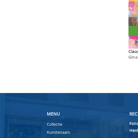
MENU
REC
Foto
Collectie
Hest
Kunstenaars