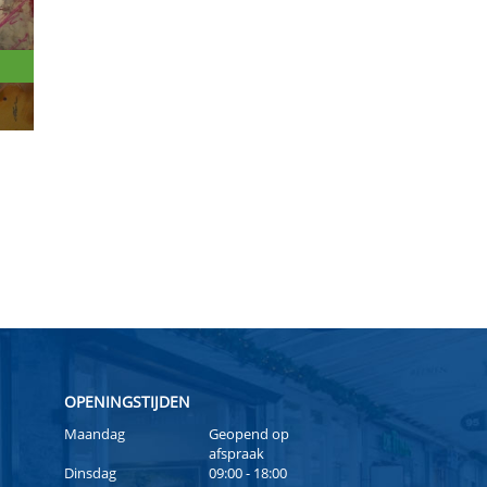
OPENINGSTIJDEN
Maandag
Geopend op
afspraak
Dinsdag
09:00 - 18:00