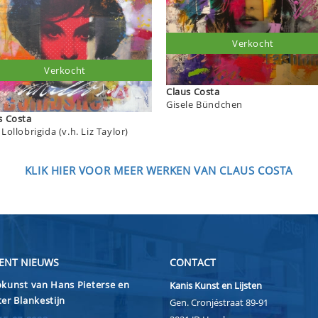
Verkocht
Verkocht
Claus Costa
Gisele Bündchen
Claus Costa
Gina Lollobrigida (v.h. Liz Taylor)
KLIK HIER VOOR MEER WERKEN VAN CLAUS COSTA
ENT NIEUWS
CONTACT
kunst van Hans Pieterse en
Kanis Kunst en Lijsten
er Blankestijn
Gen. Cronjéstraat 89-91