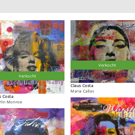
Verkocht
Verkocht
Claus Costa
Maria Callas
Claus Costa
lin Monroe