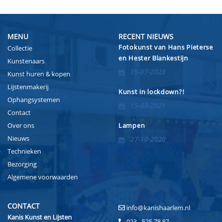
MENU
RECENT NIEUWS
Fotokunst van Hans Pieterse
Collectie
en Hester Blankestijn
Kunstenaars
15-07-2023
Kunst huren & kopen
Lijstenmakerij
Kunst in lockdown?!
Ophangsystemen
15-03-2021
Contact
Over ons
Lampen
Nieuws
27-10-2020
Technieken
Bezorging
Algemene voorwaarden
CONTACT
info@kanishaarlem.nl
Kanis Kunst en Lijsten
023 - 525 78 87