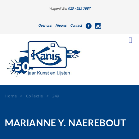
Vragen? Bel
023 - 525 7887
Over ons
Nieuws
Contact
Home
>
Collectie
>
249
MARIANNE Y. NAEREBOUT