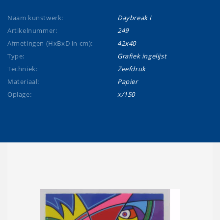
Naam kunstwerk:
Daybreak I
Artikelnummer:
249
Afmetingen (HxBxD in cm):
42x40
Type:
Grafiek ingelijst
Techniek:
Zeefdruk
Materiaal:
Papier
Oplage:
x/150