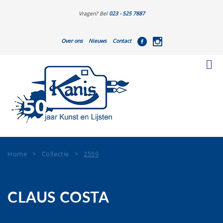
Vragen? Bel
023 - 525 7887
Over ons
Nieuws
Contact
Home
>
Collectie
>
2559
CLAUS COSTA