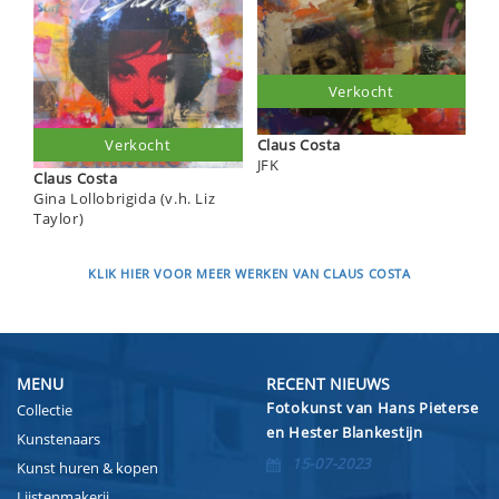
Verkocht
Claus Costa
Verkocht
JFK
Claus Costa
Gina Lollobrigida (v.h. Liz
Taylor)
KLIK HIER VOOR MEER WERKEN VAN CLAUS COSTA
MENU
RECENT NIEUWS
Fotokunst van Hans Pieterse
Collectie
en Hester Blankestijn
Kunstenaars
15-07-2023
Kunst huren & kopen
Lijstenmakerij