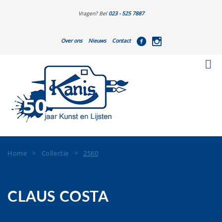
Vragen? Bel
023 - 525 7887
Over ons
Nieuws
Contact
Home
>
Collectie
>
2560
CLAUS COSTA