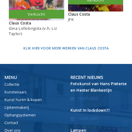
Claus Costa
Verkocht
JFK
Claus Costa
Gina Lollobrigida (v.h. Liz
Taylor)
KLIK HIER VOOR MEER WERKEN VAN CLAUS COSTA
MENU
RECENT NIEUWS
Fotokunst van Hans Pieterse
Collectie
en Hester Blankestijn
Kunstenaars
15-07-2023
Kunst huren & kopen
Lijstenmakerij
Kunst in lockdown?!
Ophangsystemen
15-03-2021
Contact
Over ons
Lampen