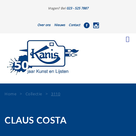
Vragen? Bel
023 - 525 7887
Over ons
Nieuws
Contact
Home
>
Collectie
>
3110
CLAUS COSTA