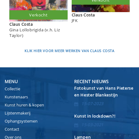
Claus Costa
Verkocht
JFK
Claus Costa
Gina Lollobrigida (v.h. Liz
Taylor)
KLIK HIER VOOR MEER WERKEN VAN CLAUS COSTA
MENU
RECENT NIEUWS
Fotokunst van Hans Pieterse
Collectie
en Hester Blankestijn
Kunstenaars
15-07-2023
Kunst huren & kopen
Lijstenmakerij
Kunst in lockdown?!
Ophangsystemen
15-03-2021
Contact
Over ons
Lampen