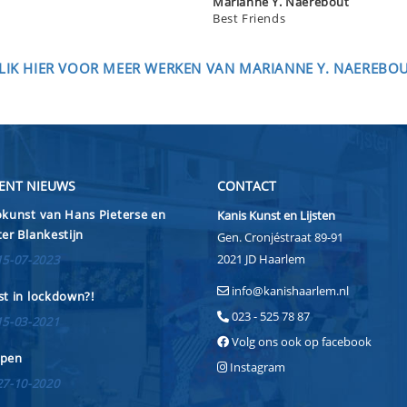
Marianne Y. Naerebout
Best Friends
LIK HIER VOOR MEER WERKEN VAN MARIANNE Y. NAEREBO
ENT NIEUWS
CONTACT
kunst van Hans Pieterse en
Kanis Kunst en Lijsten
er Blankestijn
Gen. Cronjéstraat 89-91
2021 JD Haarlem
15-07-2023
info@kanishaarlem.nl
t in lockdown?!
023 - 525 78 87
15-03-2021
Volg ons ook op facebook
pen
Instagram
27-10-2020