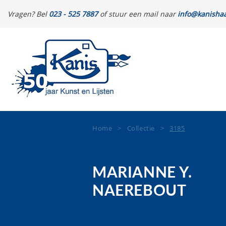
Vragen? Bel
023 - 525 7887
of stuur een mail naar
info@kanishaa
Home
>
Collectie
>
3185
MARIANNE Y.
NAEREBOUT