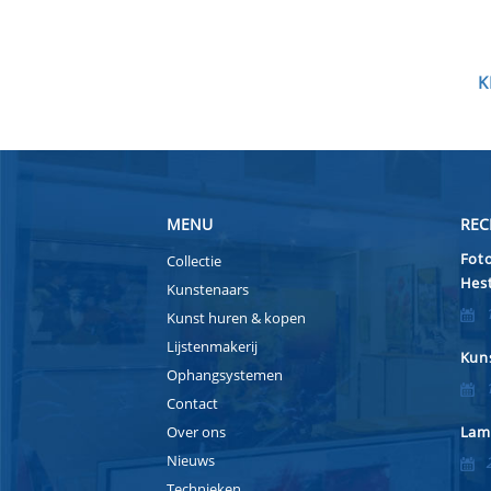
K
MENU
REC
Foto
Collectie
Hest
Kunstenaars
Kunst huren & kopen
Lijstenmakerij
Kuns
Ophangsystemen
Contact
Over ons
Lam
Nieuws
Technieken