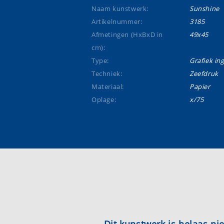
Naam kunstwerk:
Sunshine
Artikelnummer:
3185
Afmetingen (HxBxD in
49x45
cm):
Type:
Grafiek ing
Techniek:
Zeefdruk
Materiaal:
Papier
Oplage:
x/75