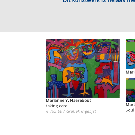
Dit kunstwerk is helaas n
Marianne Y. Naerebout
taking care
Soul
€ 795,00 / Grafiek ingelijst