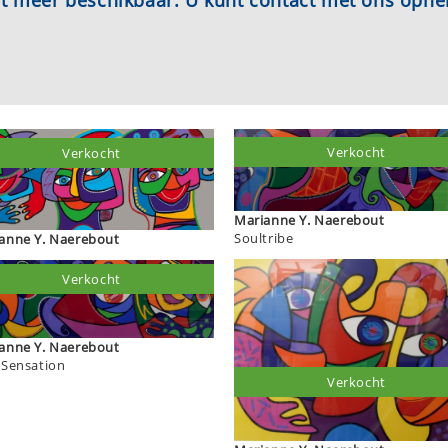
iet meer beschikbaar. U kunt contact met ons opn
Verkocht
Verkocht
Marianne Y. Naerebout
Soultribe
Marianne Y. Naerebout
Verkocht
Marianne Y. Naerebout
 Sensation
Verkocht