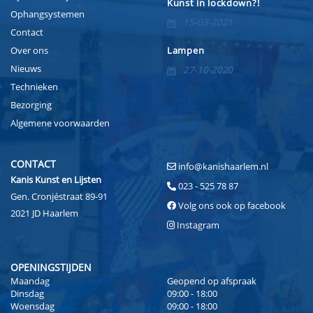
Kunst in lockdown?!
Ophangsystemen
15-03-2021
Contact
Over ons
Lampen
Nieuws
27-10-2020
Technieken
Bezorging
Algemene voorwaarden
CONTACT
info@kanishaarlem.nl
Kanis Kunst en Lijsten
023 - 525 78 87
Gen. Cronjéstraat 89-91
Volg ons ook op facebook
2021 JD Haarlem
Instagram
OPENINGSTIJDEN
Maandag
Geopend op afspraak
Dinsdag
09:00 - 18:00
Woensdag
09:00 - 18:00