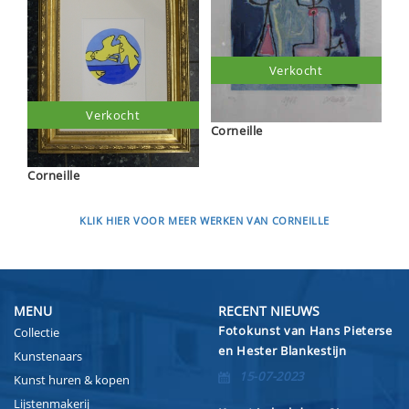
Verkocht
Verkocht
Corneille
Corneille
KLIK HIER VOOR MEER WERKEN VAN CORNEILLE
MENU
RECENT NIEUWS
Fotokunst van Hans Pieterse
Collectie
en Hester Blankestijn
Kunstenaars
15-07-2023
Kunst huren & kopen
Lijstenmakerij