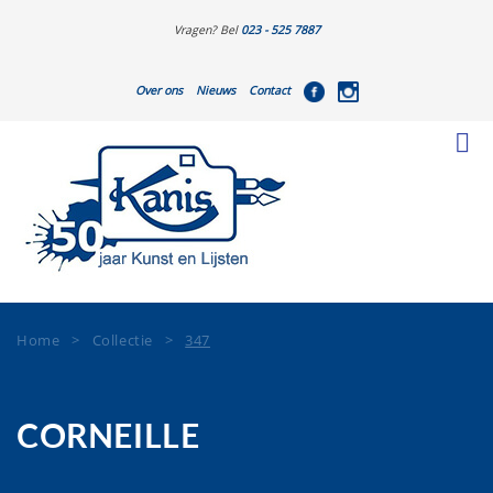
Vragen? Bel
023 - 525 7887
Over ons
Nieuws
Contact
Home
>
Collectie
>
347
CORNEILLE