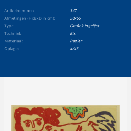
Artikelnummer:
347
Afmetingen (HxBxD in cm):
50x55
Type:
Grafiek ingelijst
Techniek:
Ets
Materiaal:
Papier
Oplage:
x/XX