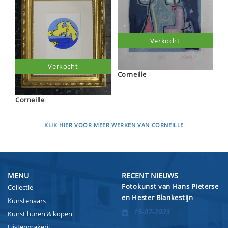
Verkocht
Verkocht
Corneille
Corneille
KLIK HIER VOOR MEER WERKEN VAN CORNEILLE
MENU
RECENT NIEUWS
Fotokunst van Hans Pieterse
Collectie
en Hester Blankestijn
Kunstenaars
15-07-2023
Kunst huren & kopen
Lijstenmakerij