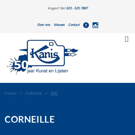
Vragen? Bel
023 - 525 7887
Over ons
Nieuws
Contact
Home
>
Collectie
>
350
CORNEILLE