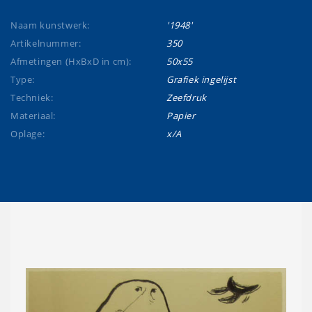
Naam kunstwerk:
'1948'
Artikelnummer:
350
Afmetingen (HxBxD in cm):
50x55
Type:
Grafiek ingelijst
Techniek:
Zeefdruk
Materiaal:
Papier
Oplage:
x/A