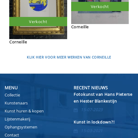
Verkocht
Verkocht
Corneille
Corneille
KLIK HIER VOOR MEER WERKEN VAN CORNEILLE
MENU
RECENT NIEUWS
Fotokunst van Hans Pieterse
Collectie
en Hester Blankestijn
Kunstenaars
15-07-2023
Kunst huren & kopen
Lijstenmakerij
Kunst in lockdown?!
Ophangsystemen
15-03-2021
Contact