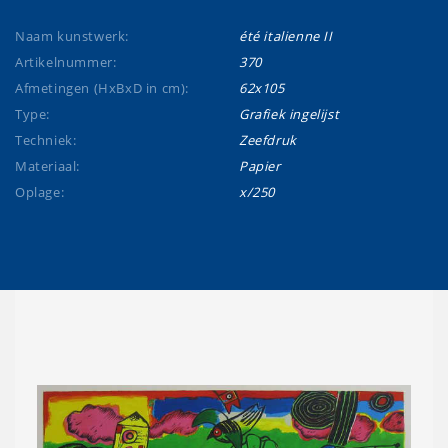
Naam kunstwerk:
été italienne II
Artikelnummer:
370
Afmetingen (HxBxD in cm):
62x105
Type:
Grafiek ingelijst
Techniek:
Zeefdruk
Materiaal:
Papier
Oplage:
x/250