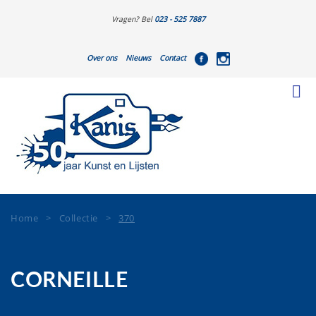
Vragen? Bel
023 - 525 7887
Over ons
Nieuws
Contact
Home
>
Collectie
>
370
CORNEILLE