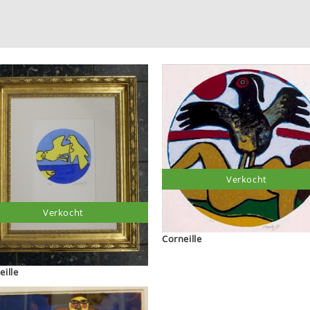
Verkocht
Verkocht
Corneille
eille