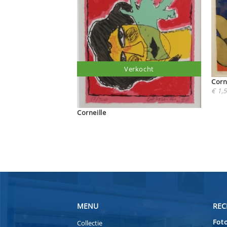
Verkocht
Corn
€ 1,5
Corneille
MENU
REC
Foto
Collectie