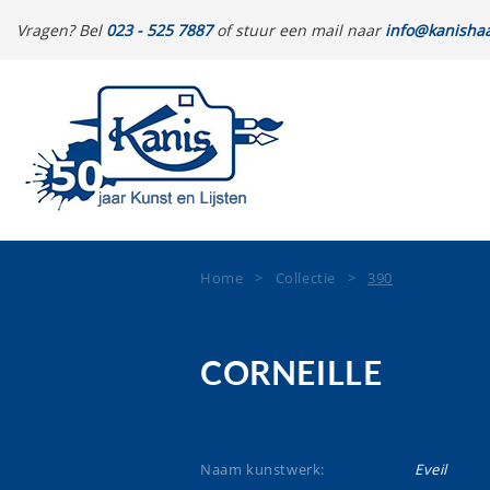
Vragen? Bel
023 - 525 7887
of stuur een mail naar
info@kanishaa
Home
>
Collectie
>
390
CORNEILLE
Naam kunstwerk:
Eveil