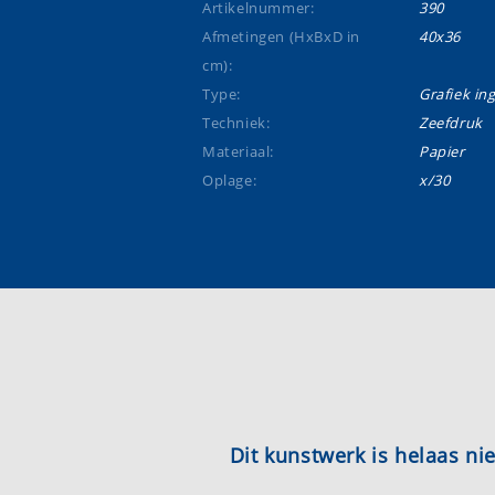
Artikelnummer:
390
Afmetingen (HxBxD in
40x36
cm):
Type:
Grafiek ing
Techniek:
Zeefdruk
Materiaal:
Papier
Oplage:
x/30
Dit kunstwerk is helaas n