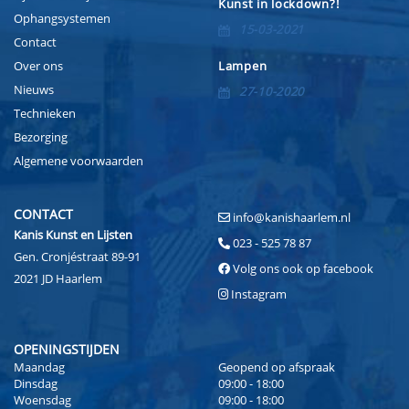
Kunst in lockdown?!
Ophangsystemen
15-03-2021
Contact
Over ons
Lampen
Nieuws
27-10-2020
Technieken
Bezorging
Algemene voorwaarden
CONTACT
info@kanishaarlem.nl
Kanis Kunst en Lijsten
023 - 525 78 87
Gen. Cronjéstraat 89-91
Volg ons ook op facebook
2021 JD Haarlem
Instagram
OPENINGSTIJDEN
Maandag
Geopend op afspraak
Dinsdag
09:00 - 18:00
Woensdag
09:00 - 18:00