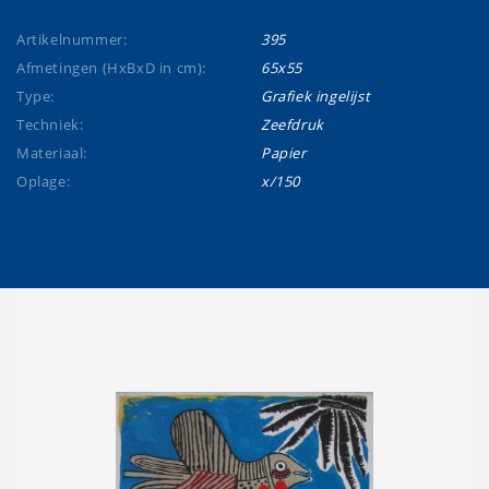
Artikelnummer:
395
Afmetingen (HxBxD in cm):
65x55
Type:
Grafiek ingelijst
Techniek:
Zeefdruk
Materiaal:
Papier
Oplage:
x/150