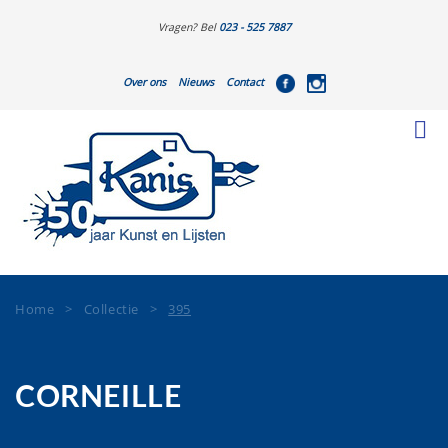
Vragen? Bel
023 - 525 7887
Over ons
Nieuws
Contact
Home
>
Collectie
>
395
CORNEILLE