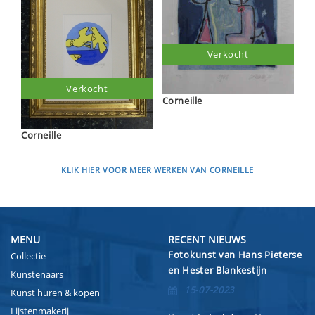
Verkocht
Verkocht
Corneille
Corneille
KLIK HIER VOOR MEER WERKEN VAN CORNEILLE
MENU
RECENT NIEUWS
Fotokunst van Hans Pieterse
Collectie
en Hester Blankestijn
Kunstenaars
15-07-2023
Kunst huren & kopen
Lijstenmakerij