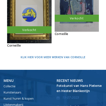
Verkocht
Verkocht
Corneille
Corneille
KLIK HIER VOOR MEER WERKEN VAN CORNEILLE
MENU
RECENT NIEUWS
Fotokunst van Hans Pieterse
Collectie
en Hester Blankestijn
Kunstenaars
15-07-2023
Kunst huren & kopen
Lijstenmakerij