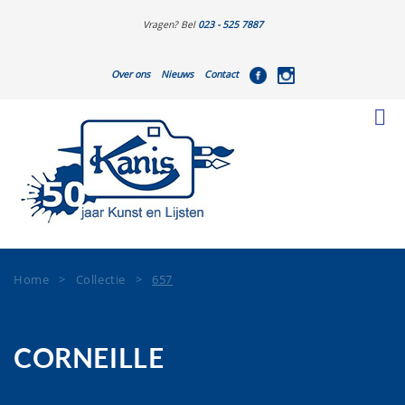
Vragen? Bel
023 - 525 7887
Over ons
Nieuws
Contact
Home
>
Collectie
>
657
CORNEILLE