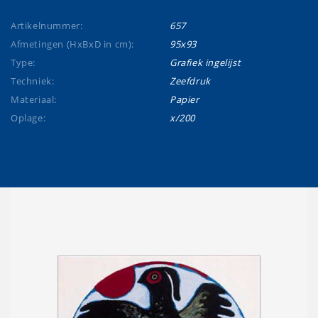
Artikelnummer:
657
Afmetingen (HxBxD in cm):
95x93
Type:
Grafiek ingelijst
Techniek:
Zeefdruk
Materiaal:
Papier
Oplage:
x/200