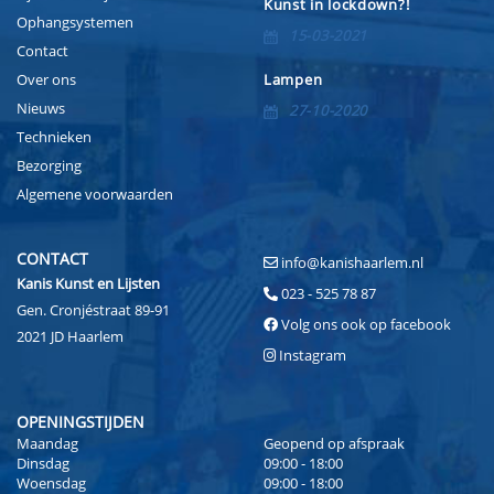
Kunst in lockdown?!
Ophangsystemen
15-03-2021
Contact
Over ons
Lampen
Nieuws
27-10-2020
Technieken
Bezorging
Algemene voorwaarden
CONTACT
info@kanishaarlem.nl
Kanis Kunst en Lijsten
023 - 525 78 87
Gen. Cronjéstraat 89-91
Volg ons ook op facebook
2021 JD Haarlem
Instagram
OPENINGSTIJDEN
Maandag
Geopend op afspraak
Dinsdag
09:00 - 18:00
Woensdag
09:00 - 18:00