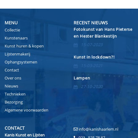
MENU
RECENT NIEUWS
Fotokunst van Hans Pieterse
Collectie
en Hester Blankestijn
Kunstenaars
15-07-2023
Kunst huren & kopen
Lijstenmakerij
Kunst in lockdown?!
Ophangsystemen
15-03-2021
Contact
Over ons
Lampen
Nieuws
27-10-2020
Technieken
Bezorging
Algemene voorwaarden
CONTACT
info@kanishaarlem.nl
Kanis Kunst en Lijsten
023 - 525 78 87