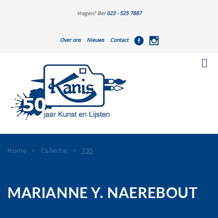
Vragen? Bel
023 - 525 7887
Over ons
Nieuws
Contact
Home
>
Collectie
>
735
MARIANNE Y. NAEREBOUT