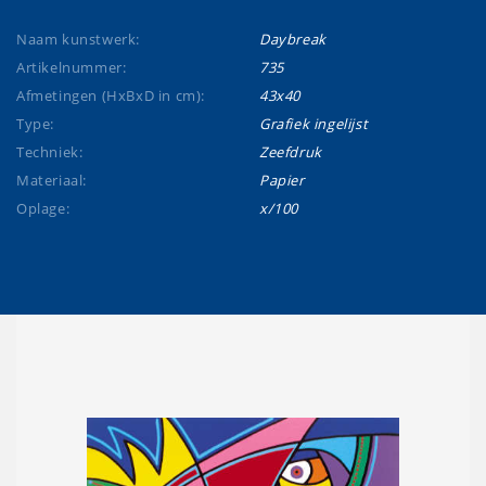
Naam kunstwerk:
Daybreak
Artikelnummer:
735
Afmetingen (HxBxD in cm):
43x40
Type:
Grafiek ingelijst
Techniek:
Zeefdruk
Materiaal:
Papier
Oplage:
x/100