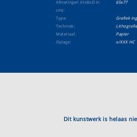
Afmetingen (HxBxD in
65x77
cm):
Type:
Grafiek ing
Techniek:
Lithografi
Materiaal:
Papier
Oplage:
x/XXX HC
Dit kunstwerk is helaas n