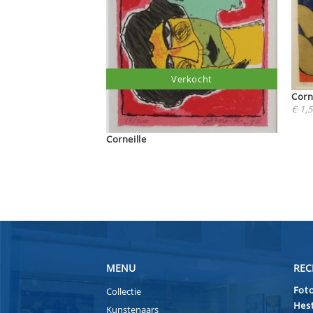
Verkocht
Corn
€ 1,5
Corneille
MENU
REC
Foto
Collectie
Hest
Kunstenaars