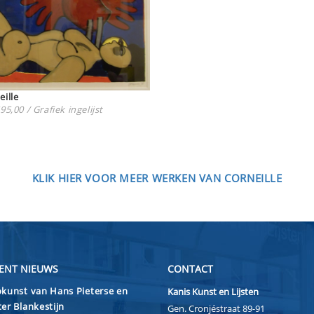
eille
95,00 / Grafiek ingelijst
KLIK HIER VOOR MEER WERKEN VAN CORNEILLE
ENT NIEUWS
CONTACT
kunst van Hans Pieterse en
Kanis Kunst en Lijsten
er Blankestijn
Gen. Cronjéstraat 89-91