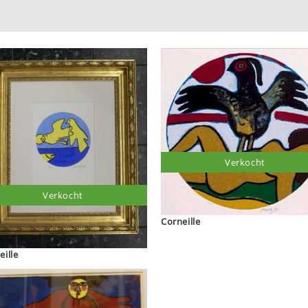
Verkocht
Verkocht
Corneille
eille