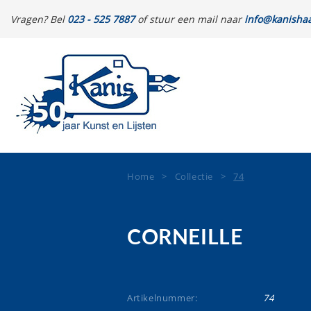
Vragen? Bel
023 - 525 7887
of stuur een mail naar
info@kanishaa
Home
>
Collectie
>
74
CORNEILLE
Artikelnummer:
74