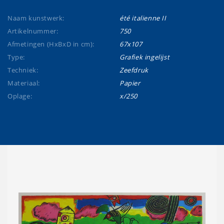
Naam kunstwerk:
été italienne II
Artikelnummer:
750
Afmetingen (HxBxD in cm):
67x107
Type:
Grafiek ingelijst
Techniek:
Zeefdruk
Materiaal:
Papier
Oplage:
x/250