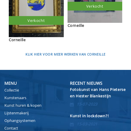
Verkocht
Verkocht
Corneille
Corneille
KLIK HIER VOOR MEER WERKEN VAN CORNEILLE
MENU
RECENT NIEUWS
Fotokunst van Hans Pieterse
Collectie
en Hester Blankestijn
Kunstenaars
15-07-2023
Kunst huren & kopen
Lijstenmakerij
Kunst in lockdown?!
Ophangsystemen
15-03-2021
Contact