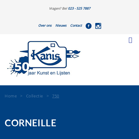
Vragen? Bel
023 - 525 7887
Over ons
Nieuws
Contact
Home
>
Collectie
>
750
CORNEILLE