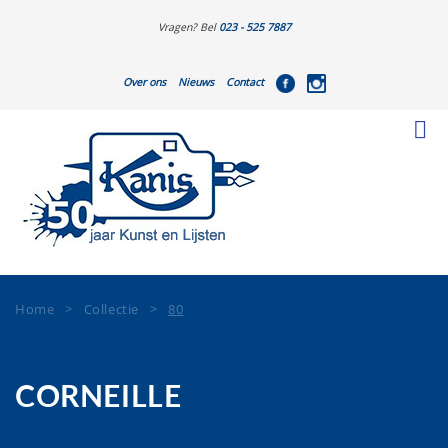
Vragen? Bel
023 - 525 7887
Over ons
Nieuws
Contact
Home
>
Collectie
>
80
CORNEILLE