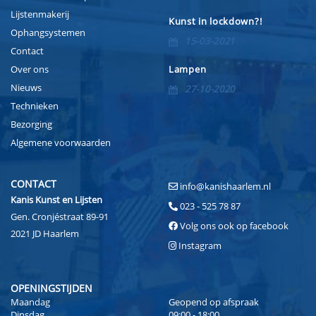
Lijstenmakerij
Kunst in lockdown?!
Ophangsystemen
15-03-2021
Contact
Over ons
Lampen
Nieuws
27-10-2020
Technieken
Bezorging
Algemene voorwaarden
CONTACT
info@kanishaarlem.nl
Kanis Kunst en Lijsten
023 - 525 78 87
Gen. Cronjéstraat 89-91
Volg ons ook op facebook
2021 JD Haarlem
Instagram
OPENINGSTIJDEN
Maandag
Geopend op afspraak
Dinsdag
09:00 - 18:00