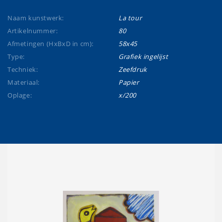
Naam kunstwerk:
La tour
Artikelnummer:
80
Afmetingen (HxBxD in cm):
58x45
Type:
Grafiek ingelijst
Techniek:
Zeefdruk
Materiaal:
Papier
Oplage:
x/200