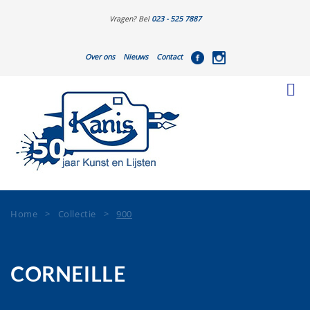
Vragen? Bel
023 - 525 7887
Over ons
Nieuws
Contact
Home
>
Collectie
>
900
CORNEILLE