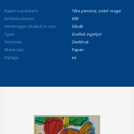
Naam kunstwerk:
Tête pensive, soleil rouge
Artikelnummer:
900
Afmetingen (HxBxD in cm):
50x40
Type:
Grafiek ingelijst
Techniek:
Zeefdruk
Materiaal:
Papier
Oplage:
ea