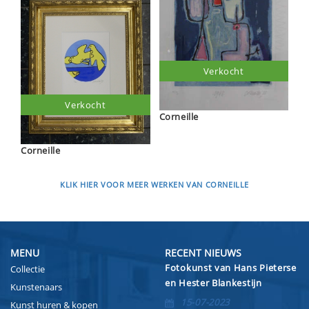
Verkocht
Verkocht
Corneille
Corneille
KLIK HIER VOOR MEER WERKEN VAN CORNEILLE
MENU
RECENT NIEUWS
Fotokunst van Hans Pieterse
Collectie
en Hester Blankestijn
Kunstenaars
15-07-2023
Kunst huren & kopen