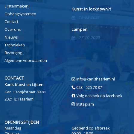
Lijstenmakerij
Kunst in lockdown?!
Ophangsystemen
15-03-2021
Contact
Over ons
Lampen
Nieuws
27-10-2020
Technieken
Bezorging
Algemene voorwaarden
CONTACT
info@kanishaarlem.nl
Kanis Kunst en Lijsten
023 - 525 78 87
Gen. Cronjéstraat 89-91
Volg ons ook op facebook
2021 JD Haarlem
Instagram
OPENINGSTIJDEN
Maandag
Geopend op afspraak
Dinsdag
09:00 - 18:00